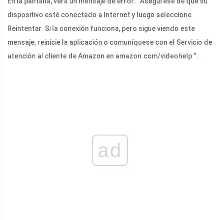
En la pantalla, verá un mensaje de error: “Asegúrese de que su
dispositivo esté conectado a Internet y luego seleccione
Reintentar. Si la conexión funciona, pero sigue viendo este
mensaje, reinicie la aplicación o comuníquese con el Servicio de
atención al cliente de Amazon en
amazon.com/videohelp
”.
ad