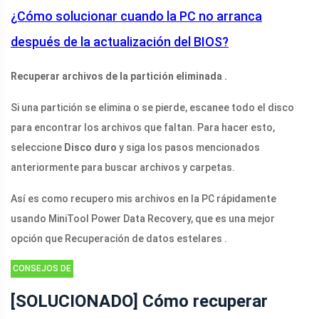
¿Cómo solucionar cuando la PC no arranca
después de la actualización del BIOS?
Recuperar archivos de la partición eliminada
.
Si una partición se elimina o se pierde, escanee todo el disco
para encontrar los archivos que faltan. Para hacer esto,
seleccione
Disco duro
y siga los pasos mencionados
anteriormente para buscar archivos y carpetas.
Así es como recupero mis archivos en la PC rápidamente
usando MiniTool Power Data Recovery, que es una mejor
opción que
Recuperación de datos estelares
.
CONSEJOS DE
RECUPERACIÓN
[SOLUCIONADO] Cómo recuperar
DE DATOS