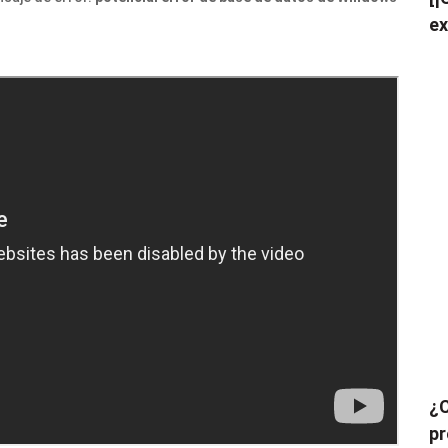
ex
¿C
pr