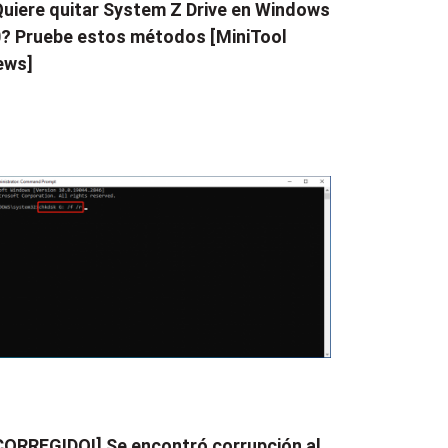
uiere quitar System Z Drive en Windows
? Pruebe estos métodos [MiniTool
ews]
CORREGIDO!] Se encontró corrupción al