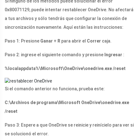
Si ninguno de los métodos puede solucionar el error
0x80071129, puede intentar restablecer OneDrive. No afectará
a tus archivos y sólo tendrás que configurar la conexión de
sincronización nuevamente. Aquí están las instrucciones:
Paso 1: Presione
Ganar
+
R
para abrir el
Correr
caja.
Paso 2: ingrese el siguiente comando y presione
Ingresar
:
%localappdata%\Microsoft\OneDrive\onedrive.exe /reset
Si el comando anterior no funciona, prueba este:
C:\Archivos de programa\Microsoft OneDrive\onedrive.exe
/reset
Paso 3: Espere a que OneDrive se reinicie y reinícielo para ver si
se solucionó el error.