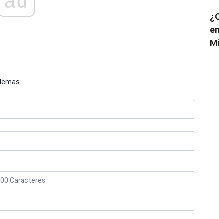
ad
¿Q
en
Mi
blemas