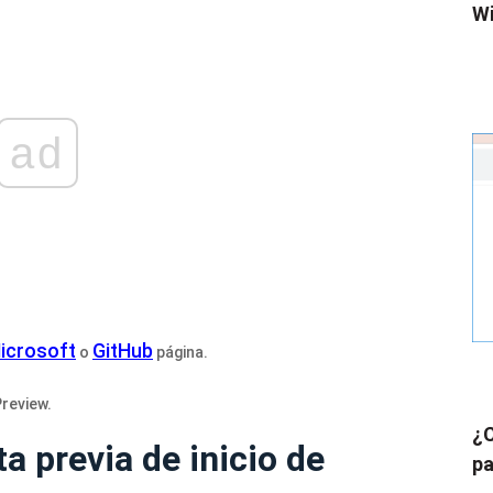
Wi
ad
Microsoft
GitHub
o
página.
review.
¿C
a previa de inicio de
pa