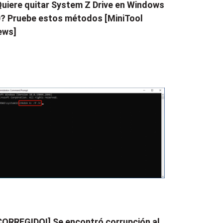
uiere quitar System Z Drive en Windows
? Pruebe estos métodos [MiniTool
ews]
CORREGIDO!] Se encontró corrupción al