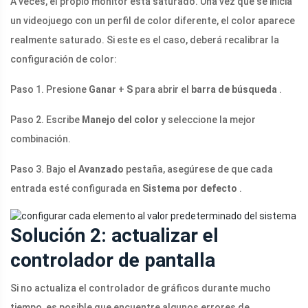
A veces, el propio monitor está saturado. Una vez que se inicia
un videojuego con un perfil de color diferente, el color aparece
realmente saturado. Si este es el caso, deberá recalibrar la
configuración de color:
Paso 1. Presione
Ganar
+
S
para abrir el
barra de búsqueda
.
Paso 2. Escribe
Manejo del color
y seleccione la mejor
combinación.
Paso 3. Bajo el
Avanzado
pestaña, asegúrese de que cada
entrada esté configurada en
Sistema por defecto
.
Solución 2: actualizar el
controlador de pantalla
Si no actualiza el controlador de gráficos durante mucho
tiempo, es posible que encuentre algunos errores de