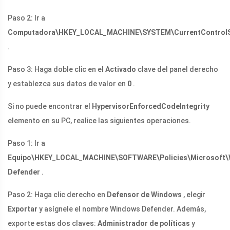
Paso 2: Ir a
Computadora\HKEY_LOCAL_MACHINE\SYSTEM\CurrentControlSet
.
Paso 3: Haga doble clic en el
Activado
clave del panel derecho
y establezca sus datos de valor en
0
.
Si no puede encontrar el
HypervisorEnforcedCodeIntegrity
elemento en su PC, realice las siguientes operaciones.
Paso 1: Ir a
Equipo\HKEY_LOCAL_MACHINE\SOFTWARE\Policies\Microsoft
Defender
.
Paso 2: Haga clic derecho en
Defensor de Windows
, elegir
Exportar
y asígnele el nombre Windows Defender. Además,
exporte estas dos claves:
Administrador de políticas
y